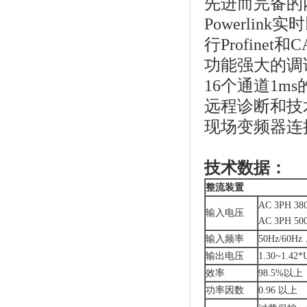
先进而完备的
Powerlin
行Profinet
功能强大的调
16个通道1m
远程诊断和技
现场变频器连
技术数据：
整流装置
AC 3PH 38
输入电压
AC 3PH 50
输入频率
50Hz/60H
输出电压
1.30~1.42*U
效率
98.5%以上
功率因数
0.96 以上