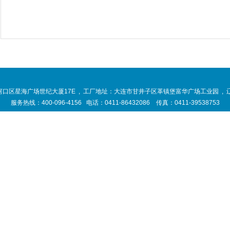
区星海广场世纪大厦17E , 工厂地址：大连市甘井子区革镇堡富华广场工业园 , 辽ICP
服务热线：400-096-4156 电话：0411-86432086 传真：0411-39538753