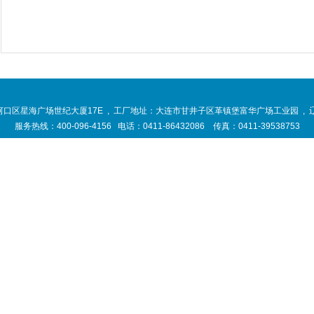
区星海广场世纪大厦17E , 工厂地址：大连市甘井子区革镇堡富华广场工业园 , 辽ICP
服务热线：400-096-4156 电话：0411-86432086 传真：0411-39538753